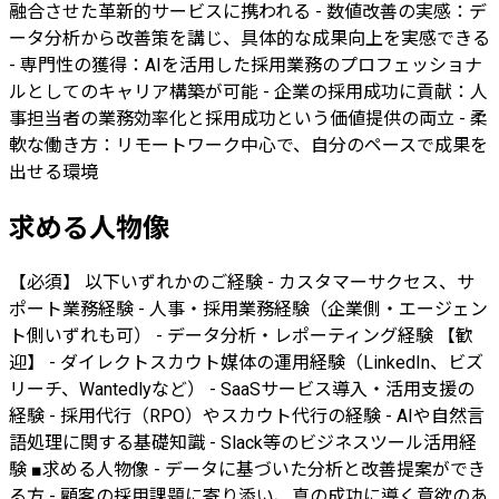
融合させた革新的サービスに携われる - 数値改善の実感：デ
ータ分析から改善策を講じ、具体的な成果向上を実感できる
- 専門性の獲得：AIを活用した採用業務のプロフェッショナ
ルとしてのキャリア構築が可能 - 企業の採用成功に貢献：人
事担当者の業務効率化と採用成功という価値提供の両立 - 柔
軟な働き方：リモートワーク中心で、自分のペースで成果を
出せる環境
求める人物像
【必須】 以下いずれかのご経験 - カスタマーサクセス、サ
ポート業務経験 - 人事・採用業務経験（企業側・エージェン
ト側いずれも可） - データ分析・レポーティング経験 【歓
迎】 - ダイレクトスカウト媒体の運用経験（LinkedIn、ビズ
リーチ、Wantedlyなど） - SaaSサービス導入・活用支援の
経験 - 採用代行（RPO）やスカウト代行の経験 - AIや自然言
語処理に関する基礎知識 - Slack等のビジネスツール活用経
験 ■求める人物像 - データに基づいた分析と改善提案ができ
る方 - 顧客の採用課題に寄り添い、真の成功に導く意欲のあ