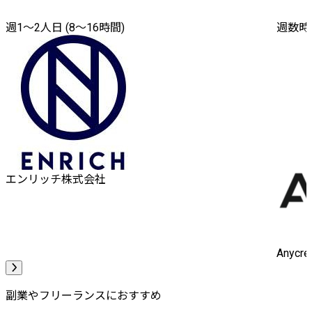
週1〜2人日 (8〜16時間)
週数時
エンリッチ株式会社
Anyc
副業やフリーランスにおすすめ