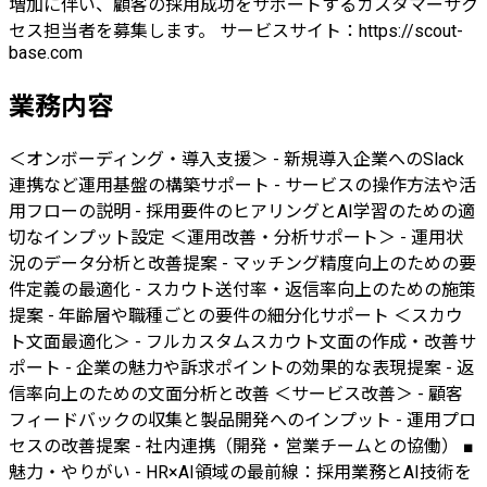
増加に伴い、顧客の採用成功をサポートするカスタマーサク
セス担当者を募集します。 サービスサイト：https://scout-
base.com
業務内容
＜オンボーディング・導入支援＞ - 新規導入企業へのSlack
連携など運用基盤の構築サポート - サービスの操作方法や活
用フローの説明 - 採用要件のヒアリングとAI学習のための適
切なインプット設定 ＜運用改善・分析サポート＞ - 運用状
況のデータ分析と改善提案 - マッチング精度向上のための要
件定義の最適化 - スカウト送付率・返信率向上のための施策
提案 - 年齢層や職種ごとの要件の細分化サポート ＜スカウ
ト文面最適化＞ - フルカスタムスカウト文面の作成・改善サ
ポート - 企業の魅力や訴求ポイントの効果的な表現提案 - 返
信率向上のための文面分析と改善 ＜サービス改善＞ - 顧客
フィードバックの収集と製品開発へのインプット - 運用プロ
セスの改善提案 - 社内連携（開発・営業チームとの協働） ■
魅力・やりがい - HR×AI領域の最前線：採用業務とAI技術を