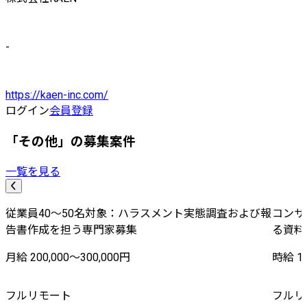
-
https://kaen-inc.com/
ログイン
会員登録
「その他」の募集案件
一覧を見る
従業員40〜50名対象：ハラスメント実態調査および報
コンサ
告書作成を担う専門家募集
る資料
月給 200,000〜300,000円
時給 1,
フルリモート
フルリ