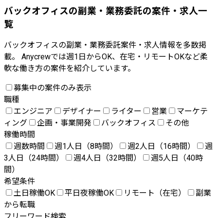
バックオフィスの副業・業務委託の案件・求人一
覧
バックオフィスの副業・業務委託案件・求人情報を多数掲
載。 Anycrewでは週1日からOK、在宅・リモートOKなど柔
軟な働き方の案件を紹介しています。
募集中の案件のみ表示
職種
エンジニア
デザイナー
ライター
営業
マーケテ
ィング
企画・事業開発
バックオフィス
その他
稼働時間
週数時間
週1人日（8時間）
週2人日（16時間）
週
3人日（24時間）
週4人日（32時間）
週5人日（40時
間）
希望条件
土日稼働OK
平日夜稼働OK
リモート（在宅）
副業
から転職
フリーワード検索