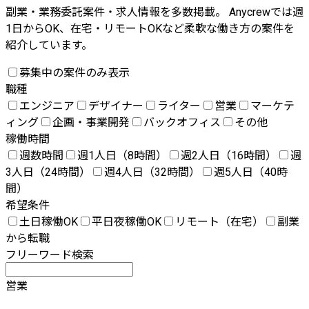
副業・業務委託案件・求人情報を多数掲載。 Anycrewでは週
1日からOK、在宅・リモートOKなど柔軟な働き方の案件を
紹介しています。
募集中の案件のみ表示
職種
エンジニア
デザイナー
ライター
営業
マーケテ
ィング
企画・事業開発
バックオフィス
その他
稼働時間
週数時間
週1人日（8時間）
週2人日（16時間）
週
3人日（24時間）
週4人日（32時間）
週5人日（40時
間）
希望条件
土日稼働OK
平日夜稼働OK
リモート（在宅）
副業
から転職
フリーワード検索
営業