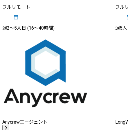
フルリモート
フルリ
週2〜5人日 (16〜40時間)
週5人日
Anycrewエージェント
Long