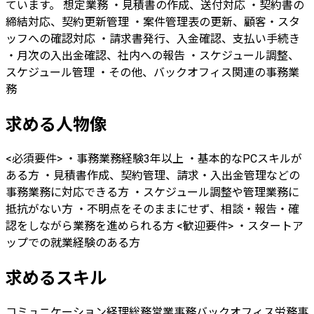
ています。 想定業務 ・見積書の作成、送付対応 ・契約書の
締結対応、契約更新管理 ・案件管理表の更新、顧客・スタ
ッフへの確認対応 ・請求書発行、入金確認、支払い手続き
・月次の入出金確認、社内への報告 ・スケジュール調整、
スケジュール管理 ・その他、バックオフィス関連の事務業
務
求める人物像
<必須要件> ・事務業務経験3年以上 ・基本的なPCスキルが
ある方 ・見積書作成、契約管理、請求・入出金管理などの
事務業務に対応できる方 ・スケジュール調整や管理業務に
抵抗がない方 ・不明点をそのままにせず、相談・報告・確
認をしながら業務を進められる方 <歓迎要件> ・スタートア
ップでの就業経験のある方
求めるスキル
コミュニケーション
経理
総務
営業事務
バックオフィス
労務
事