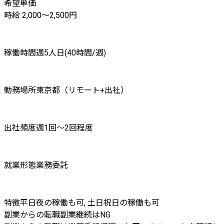
希望単価
時給 2,000〜2,500円
稼働時間
週5人日(40時間/週)
勤務場所
東京都（リモート+出社）
出社頻度
週1回～2回程度
就業形態
業務委託
特徴
平日夜の稼働も可, 土日祝日の稼働も可
副業からの転職
副業継続はNG