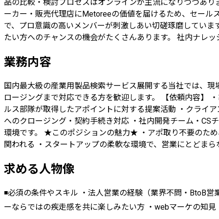
品の比較・検討プロセスはオンラインが主流になりつつありま
ーカー・販売代理店にMetoreeの価値を届けるため、セール
で、プロ意識の高いメンバーが刺激しあい切磋琢磨していま
たい方へのチャンスの機会がたくさんあります。 社内ナレ
業務内容
国内最大級の産業用製品検索サービス展開する当社では、現
ロージングまで対応できる方を歓迎します。 【依頼内容】 ・
ルス部隊が取得したアポイントに対する提案活動 ・クライア
へのクロージング・契約手続き対応 ・社内開発チーム・CS
環境です。 ★このポジションの魅力★ ・アポ取り不要のた
関われる ・スタートアップの柔軟な環境で、営業にとどまら
求める人物像
◾️必須の条件やスキル ・法人営業の経験（業界不問・BtoB
ーならではの疾走感を共に楽しみたい方 ・webマーケの知見（Go