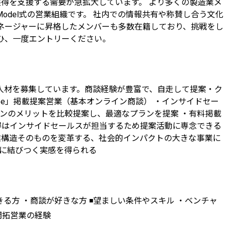
獲得を支援する需要が急拡大しています。 より多くの製造業メ
Model式の営業組織です。 社内での情報共有や称賛し合う文化
ネージャーに昇格したメンバーも多数在籍しており、挑戦をし
ひ、一度エントリーください。
人材を募集しています。商談経験が豊富で、自走して提案・ク
ee」掲載提案営業（基本オンライン商談） ・インサイドセー
ンのメリットを比較提案し、最適なプランを提案 ・有料掲載
得はインサイドセールスが担当するため提案活動に専念できる
業構造そのものを変革する、社会的インパクトの大きな事業に
長に結びつく実感を得られる
る方 ・商談が好きな方 ◾️望ましい条件やスキル ・ベンチャ
規開拓営業の経験