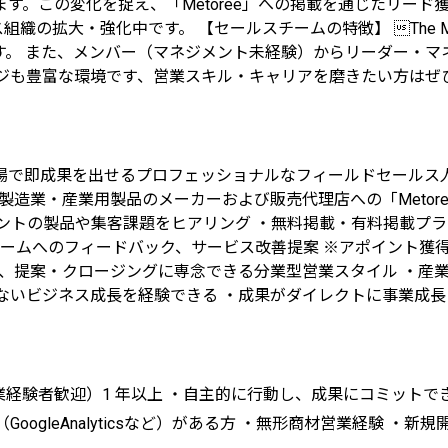
す。この変化を捉え、「Metoree」への掲載を通じたリード
ス組織の拡大・強化中です。 【セールスチームの特徴】 The 
す。 また、メンバー（マネジメント未経験）からリーダー・マ
ッジも豊富な環境です、営業スキル・キャリアを磨きたい方はぜ
場で即成果を出せるプロフェッショナルなフィールドセールス
製造業・産業用製品のメーカーおよび販売代理店への「Metor
ントの製品や集客課題をヒアリング ・無料掲載・有料掲載プラ
チームへのフィードバック、サービス改善提案 ※アポイント獲
め、提案・クロージングに専念できる分業型営業スタイル ・産
ないビジネス成長を経験できる ・成果がダイレクトに事業成
営業経験者歓迎）1 年以上 ・自主的に行動し、成果にコミットでき
ogleAnalyticsなど）がある方 ・無形商材営業経験 ・新