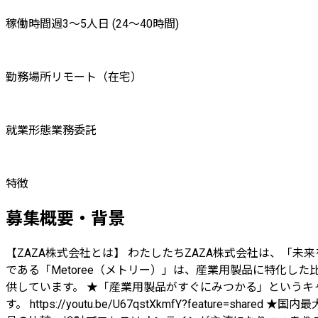
稼働時間
週3〜5人日 (24〜40時間)
勤務場所
リモート（在宅）
就業形態
業務委託
特徴
募集概要・背景
【ZAZA株式会社とは】 わたしたちZAZA株式会社は、「
である「Metoree（メトリー）」は、産業用製品に特化
供しています。 ★「産業用製品がすぐにみつかる」というキ
す。 https://youtu.be/U67qstXkmfY?feature=