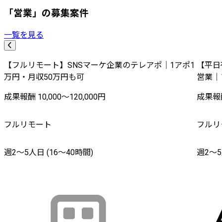
「営業」の募集案件
一覧を見る
【フルリモート】SNSマーケ企業のテレアポ｜1アポ1
【平日
万円・月収50万円も可
営業｜
成果報酬 10,000〜120,000円
成果報酬
フルリモート
フルリ
週2〜5人日 (16〜40時間)
週2〜5