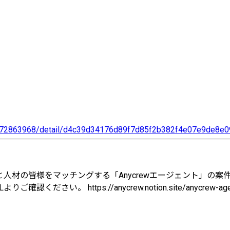
a972863968/detail/d4c39d34176d89f7d85f2b382f4e07e9de8e0
人材の皆様をマッチングする「Anycrewエージェント」の案
。 https://anycrew.notion.site/anycrew-age