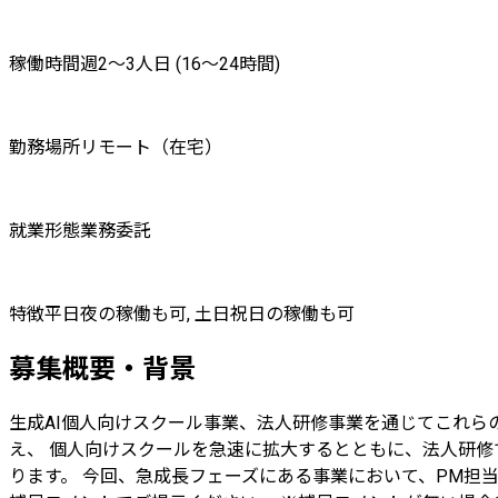
稼働時間
週2〜3人日 (16〜24時間)
勤務場所
リモート（在宅）
就業形態
業務委託
特徴
平日夜の稼働も可, 土日祝日の稼働も可
募集概要・背景
生成AI個人向けスクール事業、法人研修事業を通じてこれら
え、 個人向けスクールを急速に拡大するとともに、法人研修
ります。 今回、急成長フェーズにある事業において、PM担当を募集い