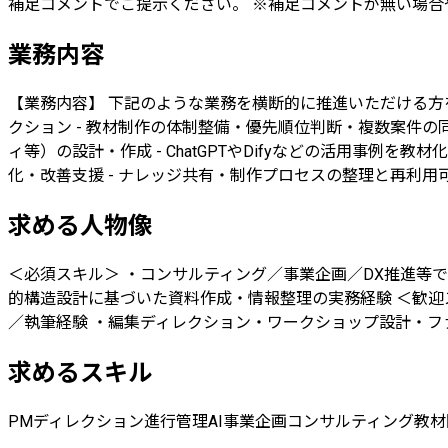
補足コメントでご提示ください。 ※補足コメントが無い場
業務内容
【業務内容】 下記のような業務を横断的に推進いただける方を
クション - 教材制作の体制整備・優先順位判断・複数案件の
ィ等）の設計・作成 - ChatGPTやDifyなどの活用事
化・改善支援 - ナレッジ共有・制作プロセスの整理と再利用
求める人物像
＜必須スキル＞ ・コンサルティング／事業企画／DX推進等
的構造設計に基づいた資料作成・情報整理の実務経験 ＜歓迎スキ
／執筆経験 ・編集ディレクション・ワークショップ設計・フ
求めるスキル
PM
ディレクション
進行管理
AI
事業企画
コンサルティング
教材