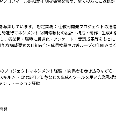
合やプロフィール詳細が不明な場合を含め、全ての方にご返信が
募集しています。 想定業務： ①教材開発プロジェクトの推進
同時進行マネジメント ②研修教材の設計・構成・制作 - 生成
例を教材化し、各業種・職種に最適化 - アンケート・受講成果等を
可能な構成要素の仕組み化 - 成果検証や改善ループの仕組みづ
でのプロジェクトマネジメント経験 ・関係者を巻き込みながら、
ル＞ ・ChatGPT／Difyなどの生成AIツールを用いた業
ァシリテーション経験
開発