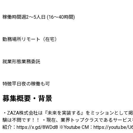
稼働時間
週2〜5人日 (16〜40時間)
勤務場所
リモート（在宅）
就業形態
業務委託
特徴
平日夜の稼働も可
募集概要・背景
・ZAZA株式会社は『未来を実装する』をミッションとして掲
験は不問です！！ ・現在、業界トップクラスであるサービスを
紹介：https://x.gd/8WDd8 ※Youtube CM：https://youtu.be/U6