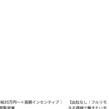
給35万円〜＋高額インセンティブ｜
【出社なし｜フルリモ
の買取営業
きる環境で働きたい方