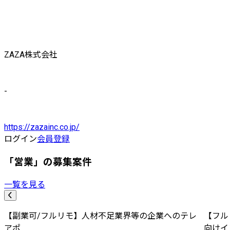
ZAZA株式会社
-
https://zazainc.co.jp/
ログイン
会員登録
「営業」の募集案件
一覧を見る
【副業可/フルリモ】人材不足業界等の企業へのテレ
【フル
アポ
向けイ