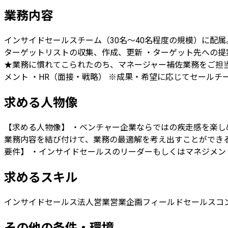
業務内容
インサイドセールスチーム（30名～40名程度の規模）に配
ターゲットリストの収集、作成、更新 ・ターゲット先への提
★業務に慣れてこられたのち、マネージャー補佐業務をご担当
メント ・HR（面接・戦略） ※成果・希望に応じてセール
求める人物像
【求める人物像】 ・ベンチャー企業ならではの疾走感を楽し
業務内容を結び付けて、業務の最適解を考え出すことができる方 
要件】 ・インサイドセールスのリーダーもしくはマネジメン
求めるスキル
インサイドセールス
法人営業
営業企画
フィールドセールス
コ
その他の条件・環境