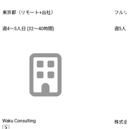
東京都（リモート+出社）
フルリ
週4〜5人日 (32〜40時間)
週5人日
Waku Consulting
株式会社