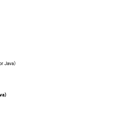
Java）
va）