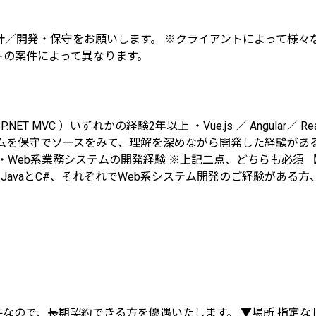
計／開発・保守をお願いします。 ※クライアントによって様
トの案件によって異なります。
 ASP.NET MVC ）いずれかの経験2年以上 ・Vue.js ／ Angu
スをみて、理解を深めながら開発した経験がある方 ・PHPの開発経験 ---
験2年以上 ・Web系業務システムの開発経験 ※上記二点、どちらも
JavaとC#、それぞれでWeb系システム開発のご経験がある
件なので、長期契約できる方を優遇いたします。 ▼場所 指定