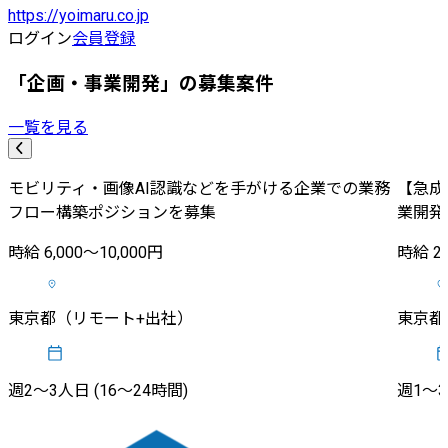
https://yoimaru.co.jp
ログイン
会員登録
「企画・事業開発」の募集案件
一覧を見る
モビリティ・画像AI認識などを手がける企業での業務
【急成
フロー構築ポジションを募集
業開発
時給 6,000〜10,000円
時給 2,
東京都（リモート+出社）
東京都
週2〜3人日 (16〜24時間)
週1〜3