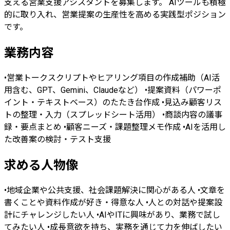
支える営業支援アシスタントを募集します。 AIツールも積極
的に取り入れ、営業提案の生産性を高める実践型ポジション
です。
業務内容
•営業トークスクリプトやヒアリング項目の作成補助（AI活
用含む、GPT、Gemini、Claudeなど） •提案資料（パワーポ
イント・テキストベース）のたたき台作成 •見込み顧客リス
トの整理・入力（スプレッドシート活用） •商談内容の議事
録・要点まとめ •顧客ニーズ・課題整理メモ作成 •AIを活用し
た改善案の検討・テスト支援
求める人物像
•地域企業や公共支援、社会課題解決に関心がある人 •文章を
書くことや資料作成が好き・得意な人 •人との対話や提案設
計にチャレンジしたい人 •AIやITに興味があり、業務で試し
てみたい人 •成長意欲を持ち、実務を通じて力を伸ばしたい