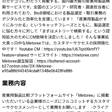
のカテゴリにわたって掲載する、国内最大級の産業用製品検
索サービスです。全国のエンジニア・研究者・調達担当者に
利用されており、BtoB領域における製品選定・取引業務の
デジタル化と効率化を支援しています！ 「産業用製品がす
ぐにみつかる」というキャッチフレーズとともに、製品選定
に悩む方々に対して「まずはメトリーで検索する」という認
知拡大のためにCM放映を決定いたしました！ そんな事業拡
大真っ只中なMetoreeでは、カスタマーサクセスの採用強化
中です！ Youtube CM：https://youtu.be/U67qstXkmfY?
feature=shared サービスサイト：https://metoree.com/
Metoree誕生秘話：https://buttered-account-
b27.notion.site/DX-Metoree-
e95a886943454cda81348e06428fe886
業務内容
産業用製品比較プラットフォームサイト「Metoree」に掲載
いただいている企業様のニーズにフルコミットするカスタマ
ーサクセスメンバーとして業務をお願いします -クライア