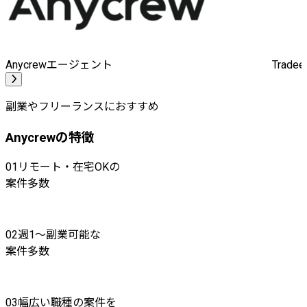
Anycrewエージェント
Trad
副業やフリーランスにおすすめ
Anycrewの特徴
01
リモート・在宅OKの
案件多数
02
週1〜副業可能な
案件多数
03
幅広い職種の案件を