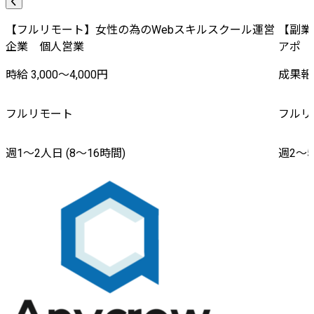
【フルリモート】女性の為のWebスキルスクール運営
【副業
企業 個人営業
アポ
時給 3,000〜4,000円
成果報酬
フルリモート
フルリ
週1〜2人日 (8〜16時間)
週2〜5