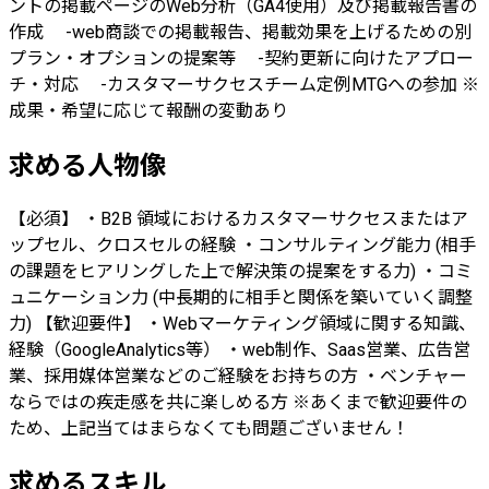
ントの掲載ページのWeb分析（GA4使用）及び掲載報告書の
作成 -web商談での掲載報告、掲載効果を上げるための別
プラン・オプションの提案等 -契約更新に向けたアプロー
チ・対応 -カスタマーサクセスチーム定例MTGへの参加 ※
成果・希望に応じて報酬の変動あり
求める人物像
【必須】 ・B2B 領域におけるカスタマーサクセスまたはア
ップセル、クロスセルの経験 ・コンサルティング能力 (相手
の課題をヒアリングした上で解決策の提案をする力) ・コミ
ュニケーション力 (中長期的に相手と関係を築いていく調整
力) 【歓迎要件】 ・Webマーケティング領域に関する知識、
経験（GoogleAnalytics等） ・web制作、Saas営業、広告営
業、採用媒体営業などのご経験をお持ちの方 ・ベンチャー
ならではの疾走感を共に楽しめる方 ※あくまで歓迎要件の
ため、上記当てはまらなくても問題ございません！
求めるスキル