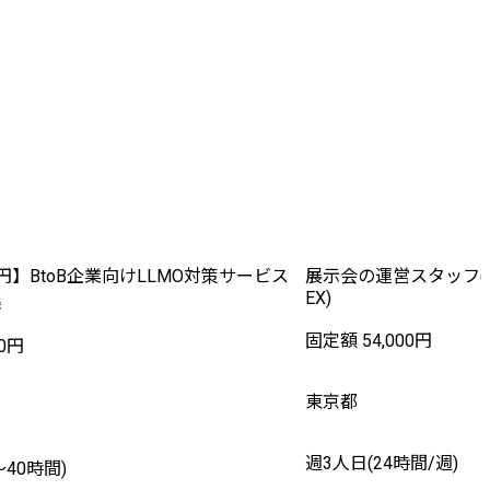
円】BtoB企業向けLLMO対策サービス
展示会の運営スタッフ(
EX)
集
固定額 54,000円
0円
東京都
週3人日(24時間/週)
〜40時間)