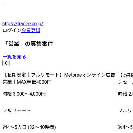
-
https://tradee.co.jp/
ログイン
会員登録
「営業」の募集案件
一覧を見る
【長期安定｜フルリモート】Metoreeオンライン広告
【長期
営業｜MAX単価4000円
ンセー
時給 3,000〜4,000円
時給 2,
フルリモート
フルリ
週4〜5人日 (32〜40時間)
週4〜5