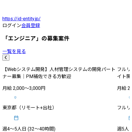
https://id-entity.jp/
ログイン
会員登録
「エンジニア」の募集案件
一覧を見る
【Webシステム開発】人材管理システムの開発パート
フルリ
ナー募集｜PM補佐できる方歓迎
イト開
月給 2,000〜3,000円
月給 20
東京都（リモート+出社）
フルリ
週4〜5人日 (32〜40時間)
週5人日