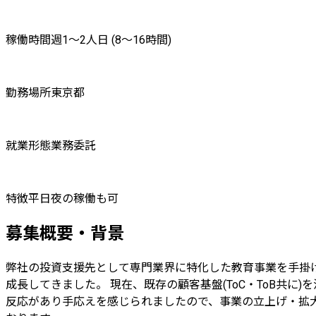
稼働時間
週1〜2人日 (8〜16時間)
勤務場所
東京都
就業形態
業務委託
特徴
平日夜の稼働も可
募集概要・背景
弊社の投資支援先として専門業界に特化した教育事業を手掛
成長してきました。 現在、既存の顧客基盤(ToC・ToB共
反応があり手応えを感じられましたので、事業の立上げ・拡