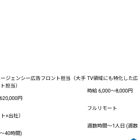
エージェンシー広告フロント担当（大手
TV領域にも特化した
ント担当）
時給 6,000〜8,000円
620,000円
フルリモート
ト+出社）
週数時間〜1人日 (週数
2〜40時間)