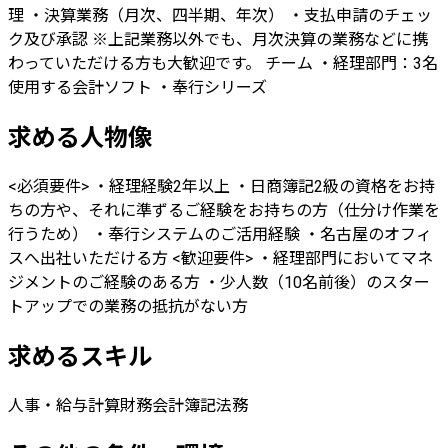
理 ・決算業務（月次、四半期、年次） ・支払申請のチェッ
ク及び承認 ※上記業務以外でも、月次決算の業務などに携
わっていただける方も大歓迎です。 チーム ・経理部門：3名
使用する会計ソフト ・奉行シリーズ
求める人物像
<必須要件> ・経理経験2年以上 ・日商簿記2級の資格をお持
ちの方や、それに準ずるご経験をお持ちの方（仕分け作業を
行うため） ・奉行システムのご活用経験 ・名古屋のオフィ
スへ出社いただける方 <歓迎要件> ・経理部門においてマネ
ジメントのご経験のある方 ・少人数（10名前後）のスター
トアップでの業務の抵抗がない方
求めるスキル
人事・給与計算
財務会計
簿記
法務