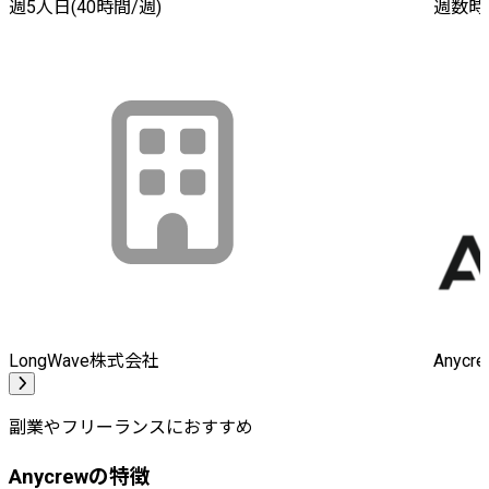
週5人日(40時間/週)
週数時
LongWave株式会社
Anyc
副業やフリーランスにおすすめ
Anycrewの特徴