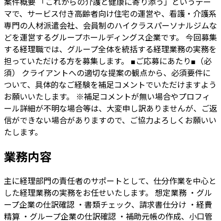
案件概要 「これからの介護と健康に寄り添う」というテー
マで、サービス付き高齢者向け住宅の運営や、看護・介護系
専門の人材派遣会社、会員制のハイクラスパーソナルジムな
どを運営するグループホールディングス企業です。 今回募集
する経理職では、グループ全体を統括する経理業務の実務を
担っていただける方を募集します。 ■ご応募にあたり■（必
須） クライアントへの適切な提案の観点から、必須要件に
ついて、具体的なご経験を補足コメントでいただけますよう
お願いいたします。 ※補足コメントが無い場合やプロフィ
ール詳細が不明な場合等は、大変申し訳ありませんが、ご返
信ができない場合がありますので、ご協力よろしくお願いい
たします。
業務内容
主に経理部門の責任者のサポートとして、仕分作業を中心と
した経理業務の実務をお任せいたします。 想定業務 ・グル
ープ企業の仕訳確認 ・書類チェック、請求書仕分け ・経費
精算 ・グループ企業の仕訳確認 ・補助元帳の作成、小口管