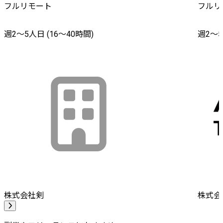
フルリモート
フルリ
週2〜5人日 (16〜40時間)
週2〜5
株式会社剣
株式会社A