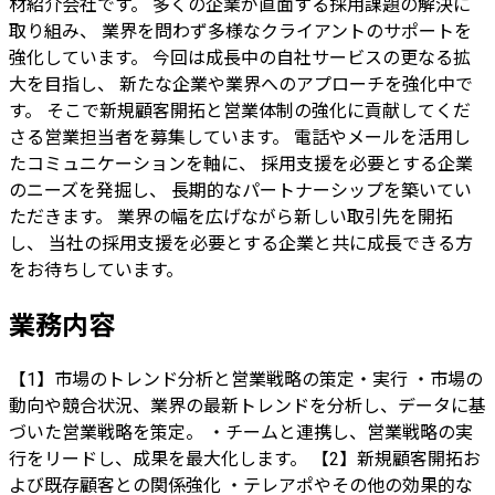
材紹介会社です。 多くの企業が直面する採用課題の解決に
取り組み、 業界を問わず多様なクライアントのサポートを
強化しています。 今回は成長中の自社サービスの更なる拡
大を目指し、 新たな企業や業界へのアプローチを強化中で
す。 そこで新規顧客開拓と営業体制の強化に貢献してくだ
さる営業担当者を募集しています。 電話やメールを活用し
たコミュニケーションを軸に、 採用支援を必要とする企業
のニーズを発掘し、 長期的なパートナーシップを築いてい
ただきます。 業界の幅を広げながら新しい取引先を開拓
し、 当社の採用支援を必要とする企業と共に成長できる方
をお待ちしています。
業務内容
【1】市場のトレンド分析と営業戦略の策定・実行 ・市場の
動向や競合状況、業界の最新トレンドを分析し、データに基
づいた営業戦略を策定。 ・チームと連携し、営業戦略の実
行をリードし、成果を最大化します。 【2】新規顧客開拓お
よび既存顧客との関係強化 ・テレアポやその他の効果的な