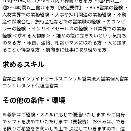
10時～18時のコアタイム内で稼働できる方 ・週2日以上、
週3～4時間以上働ける方 【歓迎要件】 ・BtoB営業の経験 ・
人材業界での業務経験 ・人事や採用関連の業務経験 ・不動
産や保険会社、旅行会社などでの営業職の経験 ・カウンセ
ラーの経験 ・インサイドセールスの経験 ・IT業界での業務
経験 ＜求める人物像＞ ・誰かの役に立ちたいという気持ち
のある方 ・報告、連絡、相談がマメに取れる方 ・人と接す
ることが得意な方 ・前向きに仕事に取り組める方
求めるスキル
営業企画
インサイドセールス
コンサル営業
法人営業
個人営業
コンサルタント
代理店営業
その他の条件・環境
※報酬はご経験・スキルに応じて優遇いたします ※ご自身
でシフトを決めていただけます（要報告） お休みは、でき
る限りご希望をお伺いした上で 決定していきますので、遠