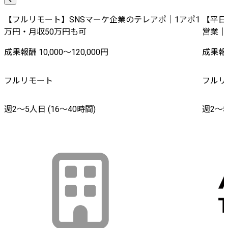
【フルリモート】SNSマーケ企業のテレアポ｜1アポ1
【平日
万円・月収50万円も可
営業｜
成果報酬 10,000〜120,000円
成果報酬
フルリモート
フルリ
週2〜5人日 (16〜40時間)
週2〜5