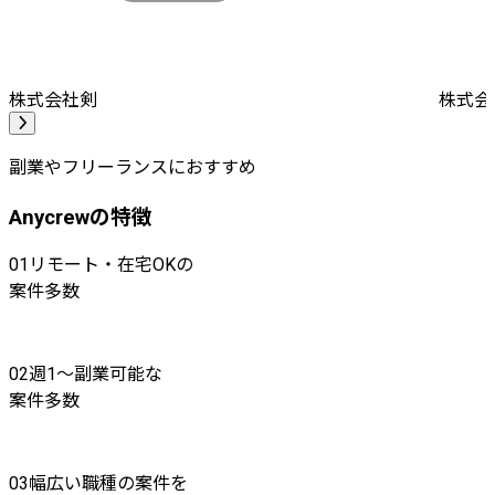
株式会社剣
株式会社A
副業やフリーランスにおすすめ
Anycrewの特徴
01
リモート・在宅OKの
案件多数
02
週1〜副業可能な
案件多数
03
幅広い職種の案件を