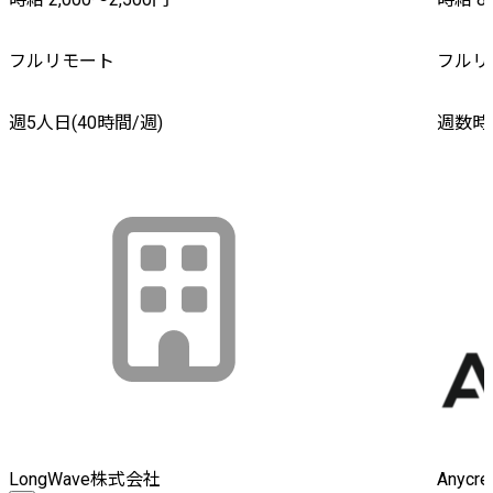
フルリモート
フルリ
週5人日(40時間/週)
週数時
LongWave株式会社
Anyc