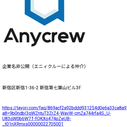
企業名非公開（エニィクルーによる仲介）
新宿区新宿1-36-2 新宿第七葉山ビル3F
https://tayori.com/faq/869acf2a92bddd931254d0e6a33ca8
a8=9b0ndbI3qWZntuT3ZrZ4-WavW-cmZa744rfa4S_U-
U83qW0b6W7.f-fQKXo474pZeUB-
_t01nXRmxs00000022705001