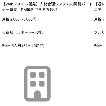
【Webシステム開発】人材管理システムの開発パート
【週4
ナー募集｜PM補佐できる方歓迎
ニア
月給 2,000〜3,000円
月給 70
東京都（リモート+出社）
フルリ
週4〜5人日 (32〜40時間)
週4〜5