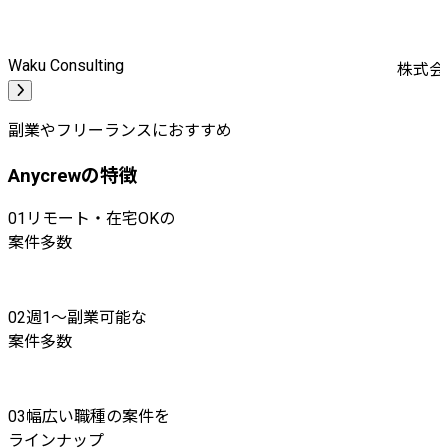
Waku Consulting
株式会
副業やフリーランスにおすすめ
Anycrewの特徴
01
リモート・在宅OKの
案件多数
02
週1〜副業可能な
案件多数
03
幅広い職種の案件を
ラインナップ