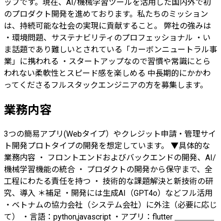
ップです。現在、AI/機械学習ツールを活用した国内外で初
のプロダクト開発を進めております。私たちのミッション
は、持続可能な社会の実現に貢献すること。 弊社の強みは
・環境問題、サステナビリティのプロフェッショナル ・い
ま話題であり難しいとされている「カーボンニュートラル事
業」に携われる ・スタートアップなので習慣や常識にとら
われない柔軟性とスピード感を楽しめる 中長期的にかかわ
ってくださるフルスタックエンジニアの方を募集します。
業務内容
3つの簡易アプリ(Webタイプ）やクレジット申請・管理サイ
ト開発プロトタイプの開発を想定しています。 ▼具体的な
業務内容 ・ フロントエンドおよびバックエンドの開発、AI/
機械学習機能の統合 ・ プロダクトの開発から保守まで、全
工程にわたる責任を持つ ・ 技術的な課題解決と新技術の研
究、導入 ＊補足 ・開発には生成AI（GPT4o）などフル活用
・ベトナムの協力会社（システム会社）に外注（必要に応じ
て） ・言語：python,javascript ・アプリ：flutter ＿＿＿＿＿