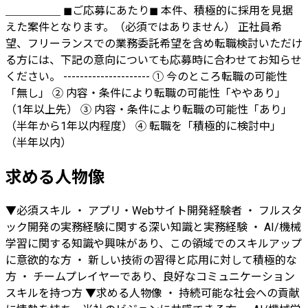
＿＿＿＿＿ ◼︎ご応募にあたり◼︎ 本件、積極的に採用を見据
えた案件となります。（必須ではありません） 正社員希
望、フリーランスでの業務委託希望を含め転職検討いただけ
る方には、下記の意向についても応募時に合わせてお知らせ
ください。 --------------------- ① 今のところ転職の可能性
「無し」 ② 内容・条件により転職の可能性「ややあり」
（1年以上先） ③ 内容・条件により転職の可能性「あり」
（半年から1年以内程度） ④ 転職を「積極的に検討中」
（半年以内）
求める人物像
▼必須スキル ・ アプリ・Webサイト開発経験者 ・ フルスタ
ック開発の実務経験に関する深い知識と実務経験 ・ AI/機械
学習に関する知識や興味があり、この領域でのスキルアップ
に意欲的な方 ・ 新しい技術の習得と応用に対して積極的な
方 ・ チームプレイヤーであり、良好なコミュニケーション
スキルを持つ方 ▼求める人物像 ・ 持続可能な社会への貢献