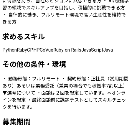
に情熱を持ち、当社のビジョンに共感できる方 ・ AI/機械学
習の領域でスキルアップを目指し、積極的に挑戦できる方
・ 自律的に働き、フルリモート環境で高い生産性を維持で
きる方
求めるスキル
Python
Ruby
C
PHP
Go
Vue
Ruby on Rails
JavaScript
Java
その他の条件・環境
・ 勤務形態：フルリモート ・ 契約形態：正社員（試用期間
あり）あるいは業務委託（兼業の場合でも稼働率7割以上）
▼選考について ・面談は２回を想定しています。＊オンラ
インを想定 ・最終面談前に課題テストとしてスキルチェッ
クを行います。
募集期間