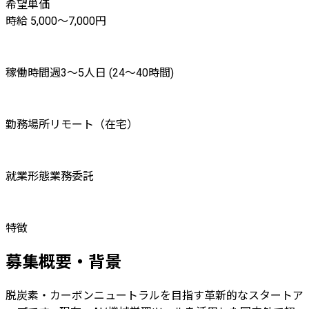
希望単価
時給 5,000〜7,000円
稼働時間
週3〜5人日 (24〜40時間)
勤務場所
リモート（在宅）
就業形態
業務委託
特徴
募集概要・背景
脱炭素・カーボンニュートラルを目指す革新的なスタートア