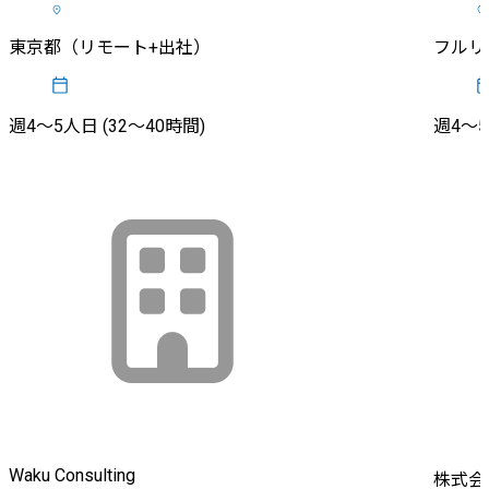
東京都（リモート+出社）
フルリ
週4〜5人日 (32〜40時間)
週4〜5
Waku Consulting
株式会