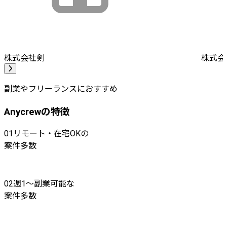
株式会社剣
株式会社A
副業やフリーランスにおすすめ
Anycrewの特徴
01
リモート・在宅OKの
案件多数
02
週1〜副業可能な
案件多数