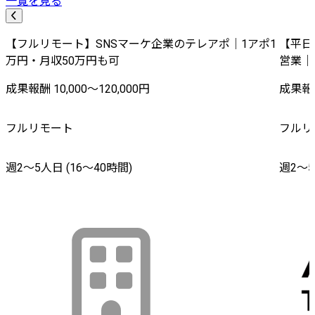
一覧を見る
【フルリモート】SNSマーケ企業のテレアポ｜1アポ1
【平日
万円・月収50万円も可
営業｜
成果報酬 10,000〜120,000円
成果報酬
フルリモート
フルリ
週2〜5人日 (16〜40時間)
週2〜5