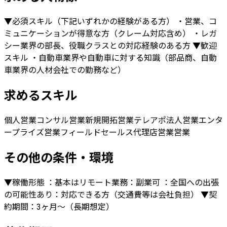
▼必須スキル（下記いずれかの経験がある方） ・営業、コ
ミュニケーションが得意な方（クレーム対応含め） ・レガ
シー業界の部長、役職クラスとの対応経験のある方 ▼歓迎
スキル ・自動車業界や自動車に対する知識（部品商、自動
車業界の人材会社での勤務など）
求めるスキル
個人営業
コンサル営業
新規開拓営業
テレアポ
法人営業
エンタ
ープライズ営業
フィールドセールス
代理店営業
営業
その他の条件・環境
▼稼働形態 ：基本はリモート業務：副業可 ：全国への出張
の可能性あり：対応できる方（交通費等は会社負担） ▼契
約期間：3ヶ月〜（長期想定）