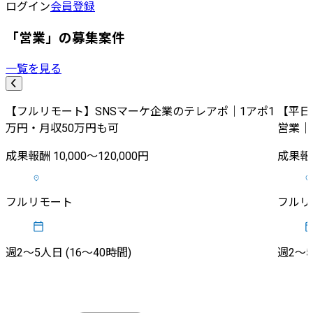
ログイン
会員登録
「営業」の募集案件
一覧を見る
【フルリモート】SNSマーケ企業のテレアポ｜1アポ1
【平日
万円・月収50万円も可
営業｜
成果報酬 10,000〜120,000円
成果報酬
フルリモート
フルリ
週2〜5人日 (16〜40時間)
週2〜5