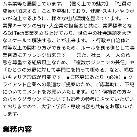
ム事業等も展開しています。 【働く上での魅力】 「社員の
成長が加速する」ことを重視しており、健康･スキル･やりが
いが向上するように、様々な社内環境を整えています。 ・
業界キーマンの省庁･大企業の担当者と共に、業界標準とな
るEd Tech事業を立ち上げており、世の中の社会課題を大き
なスケールで解決することが出来ます。 ・行政や自治体と
対等以上の関わり方ができるため、ルールを創る側として事
業創造にチャレンジ出来ます。 また、社員一人一人の意
思を尊重する組織風土なため、「複数ポジションの兼任」や
「ひとつの分野に対して専門性を持って極める」など、幅広
いキャリア形成が可能です。 ■ご応募にあたり（必須）■ ク
ライアント企業への最適なご提案のため、ご応募時に、下記
についてコメントをお願いいたします。 Q1：候補者の方々
のバックグラウンドについても選考の参考にさせていただい
ておりますので、大学・学部・専攻内容も共有をお願いいた
します。
業務内容