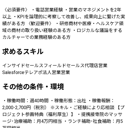
〈必須要件〉 ・電話営業経験 ・営業のマネジメントを2年
以上 ・KPIを論理的に考察して改善し、成果向上に繋げた実
績がある方 〈歓迎要件〉 ・研修商材や医療・ヘルスケア領
域の商材の取り扱い経験のある方 ・ロジカルな議論をする
カルチャーでの業務経験のある方
求めるスキル
インサイドセールス
フィールドセールス
代理店営業
Salesforce
テレアポ
法人営業
営業
その他の条件・環境
・稼働時間：週40時間 ・稼働形態：出社 ・稼働報酬：
2,000-2,700円（税別） ※スキル・ご経験により応相談 【プ
ロジェクト参画特典（福利厚生）】 ・提携接骨院のマッサ
ージ･治療補助：月4万円相当 ・ランチ補助･社食補助：月5