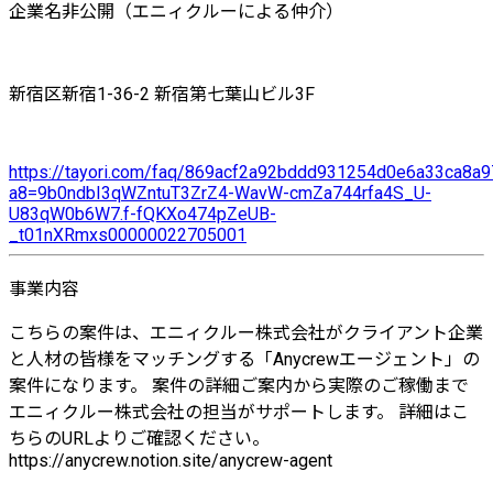
企業名非公開（エニィクルーによる仲介）
新宿区新宿1-36-2 新宿第七葉山ビル3F
https://tayori.com/faq/869acf2a92bddd931254d0e6a33ca8
a8=9b0ndbI3qWZntuT3ZrZ4-WavW-cmZa744rfa4S_U-
U83qW0b6W7.f-fQKXo474pZeUB-
_t01nXRmxs00000022705001
事業内容
こちらの案件は、エニィクルー株式会社がクライアント企業
と人材の皆様をマッチングする「Anycrewエージェント」の
案件になります。 案件の詳細ご案内から実際のご稼働まで
エニィクルー株式会社の担当がサポートします。 詳細はこ
ちらのURLよりご確認ください。
https://anycrew.notion.site/anycrew-agent