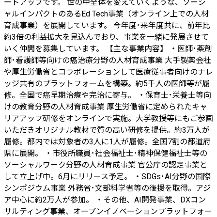
ートアップです。 世の中全体を変えていくような、ソーシ
ャルインパクトのあるEd Tech事業（オンライン上での人材
育成事業）を展開しています。 今年度･来年度共に、前年比
約3倍の利益拡大を見込んでおり、事業を一緒に発展させて
いく仲間を募集しています。 【主な事業内容】 ・医師･薬剤
師･看護師等向けの癌治療分野の人材育成事業 大手製薬会社
や厚生労働省とコラボレーションして医療従事者向けのナレ
ッジ共有のプラットフォームを構築。約5千人の医師等が履
修。全国で癌早期治療や完治に寄与。 ・保育士･栄養士等向
けの教育分野の人材育成事業 厚生労働省に定められたキャ
リアアップ研修をオンラインで実施。大学教授等にもご参画
いただきオリジナル教材で質の高い研修を提供。約3万人が
履修。都内では対象者の3人に1人が履修。全国7割の都道府
県に展開。 ・市役所職員･社会福祉士･精神保健福祉士等の
ソーシャルワーク分野の人材育成事業 官公庁の認定事業と
して立上げ中。6月にリリース予定。 ・SDGs･AI分野の国際
シンポジウム事業 外務省･文部科学省等の後援を取得。アジ
ア中心に約2万人が参加。 ・その他、AI開発事業、DXコン
サルティング事業、オープンイノベーションプラットフォー