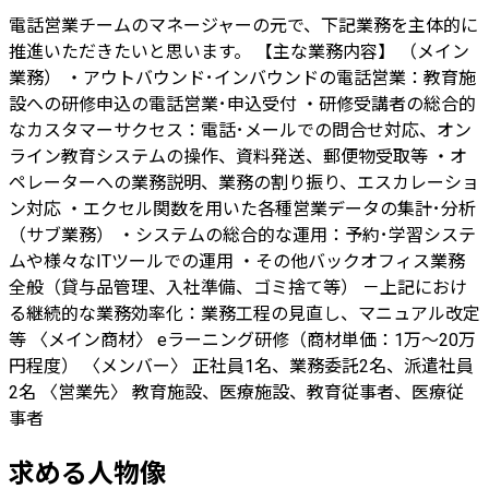
電話営業チームのマネージャーの元で、下記業務を主体的に
推進いただきたいと思います。 【主な業務内容】 （メイン
業務） ・アウトバウンド･インバウンドの電話営業：教育施
設への研修申込の電話営業･申込受付 ・研修受講者の総合的
なカスタマーサクセス：電話･メールでの問合せ対応、オン
ライン教育システムの操作、資料発送、郵便物受取等 ・オ
ペレーターへの業務説明、業務の割り振り、エスカレーショ
ン対応 ・エクセル関数を用いた各種営業データの集計･分析
（サブ業務） ・システムの総合的な運用：予約･学習システ
ムや様々なITツールでの運用 ・その他バックオフィス業務
全般（貸与品管理、入社準備、ゴミ捨て等） －上記におけ
る継続的な業務効率化：業務工程の見直し、マニュアル改定
等 〈メイン商材〉 eラーニング研修（商材単価：1万～20万
円程度） 〈メンバー〉 正社員1名、業務委託2名、派遣社員
2名 〈営業先〉 教育施設、医療施設、教育従事者、医療従
事者
求める人物像