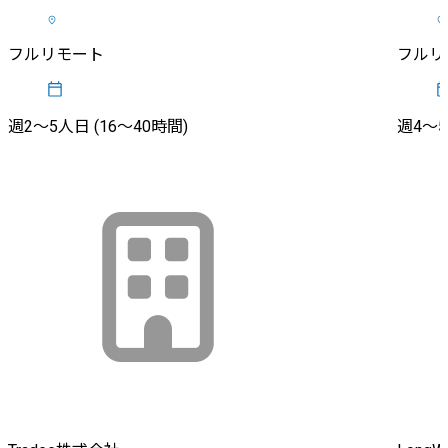
フルリモート
フルリ
週2〜5人日 (16〜40時間)
週4〜5