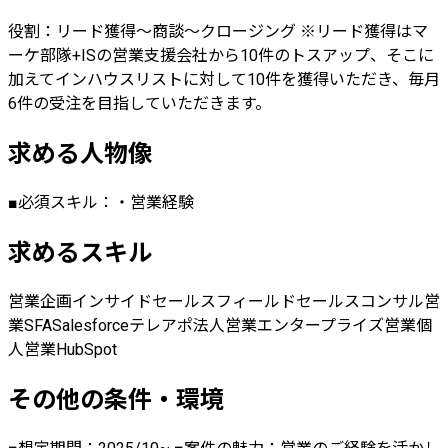
役割：リード獲得〜商談〜クロージング ※リード獲得はマ
ーケ部隊+ISの営業支援会社から10件のトスアップ、そこに
加えてインハウスリストに対して10件を獲得いただき、毎月
6件の受注を目指していただきます。
求める人物像
■必須スキル：・営業経験
求めるスキル
営業企画
インサイドセールス
フィールドセールス
コンサル営
業
SFA
Salesforce
テレアポ
法人営業
エンタープライズ営業
個
人営業
HubSpot
その他の条件・環境