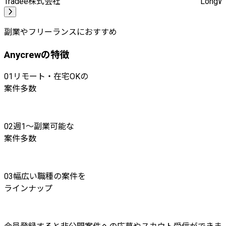
Tradee株式会社
Long
副業やフリーランスにおすすめ
Anycrewの特徴
01
リモート・在宅OKの
案件多数
02
週1〜副業可能な
案件多数
03
幅広い職種の案件を
ラインナップ