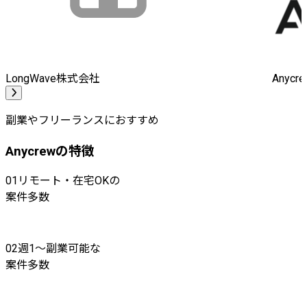
LongWave株式会社
Anyc
副業やフリーランスにおすすめ
Anycrewの特徴
01
リモート・在宅OKの
案件多数
02
週1〜副業可能な
案件多数