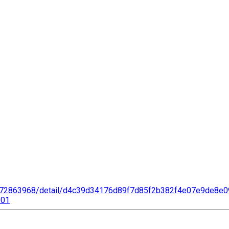
8a972863968/detail/d4c39d34176d89f7d85f2b382f4e07e9de8
001