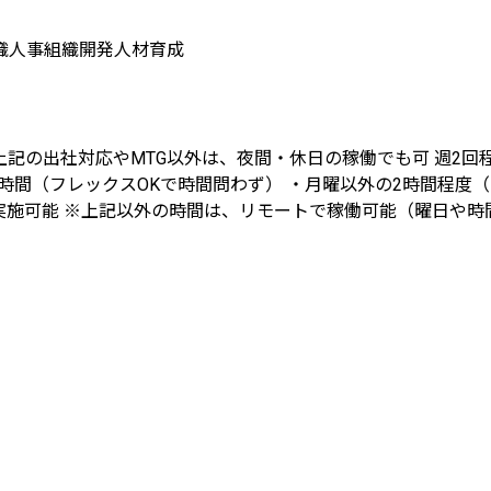
織人事
組織開発
人材育成
※上記の出社対応やMTG以外は、夜間・休日の稼働でも可 週
2時間（フレックスOKで時間問わず） ・月曜以外の2時間程度
能 ※上記以外の時間は、リモートで稼働可能（曜日や時間帯の指