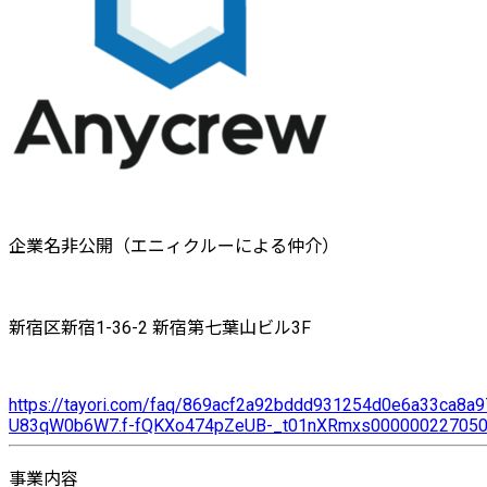
企業名非公開（エニィクルーによる仲介）
新宿区新宿1-36-2 新宿第七葉山ビル3F
https://tayori.com/faq/869acf2a92bddd931254d0e6a33ca
U83qW0b6W7.f-fQKXo474pZeUB-_t01nXRmxs00000022705
事業内容