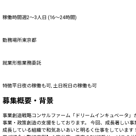
稼働時間
週2〜3人日 (16〜24時間)
勤務場所
東京都
就業形態
業務委託
特徴
平日夜の稼働も可, 土日祝日の稼働も可
募集概要・背景
事業創造戦略コンサルファーム「ドリームインキュベータ」か
事業・政策創造の支援をしております。 今回、成長著しい事
成長している組織で和気あいあいと明るく仕事をしています！