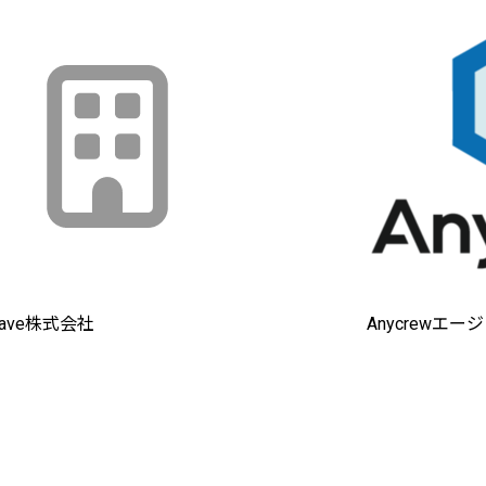
Wave株式会社
Anycrewエー