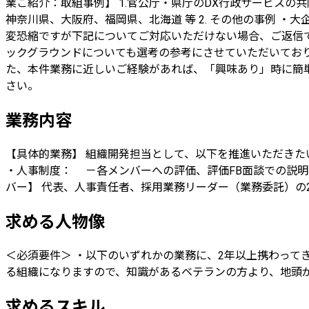
業ご紹介：取組事例】 1.官公庁・県庁のDX行政サービスの
神奈川県、大阪府、福岡県、北海道 等 2. その他の事例 
変恐縮ですが下記についてご対応いただけない場合、ご返信で
ックグラウンドについても選考の参考にさせていただいており
た、本件業務に近しいご経験があれば、「興味あり」時に簡単
さい。
業務内容
【具体的業務】 組織開発担当として、以下を推進いただきたいと
・人事制度： －各メンバーへの評価、評価FB面談での説明
バー】 代表、人事責任者、採用業務リーダー（業務委託）の2
求める人物像
＜必須要件＞ ・以下のいずれかの業務に、2年以上携わって
る組織になりますので、知識があるベテランの方より、地頭
求めるスキル