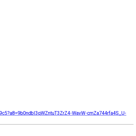
e09c5?a8=9b0ndbI3qWZntuT3ZrZ4-WavW-cmZa744rfa4S_U-