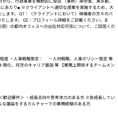
検討から、行政事業を横断的に受託 （事例）厚労省、東京都、
応募にあたり■ ※クライアントへ適切な提案を実施するため、大
します。 Q1：（クライアントにおいて）候補者の方々のバ
たします。 Q2：プロフィール詳細をご記載ください。ま
曜必須）の都内オフィスへの出社対応可否について、ご回答くだ
​ 程度 ・人事戦略策定： －人材戦略、人事ポリシー策定 等
ト強化、月次のキャリア面談 等 【業務上関係するチームメン
＜歓迎要件＞ ・成長志向や思考体力のある方 ※急成長してい
ルな議論をするカルチャーでの業務経験のある方