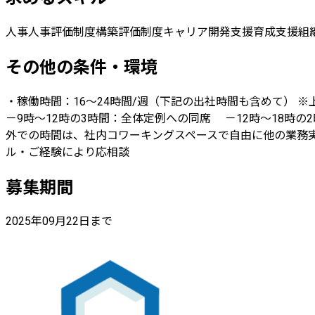
人事
人事評価制度構築
評価制度
キャリア開発支援
育成支援
組
その他の条件・環境
・稼働時間：16～24時間/週（下記の出社時間も含めて） 
－9時〜12時の3時間：全体定例への同席 －12時〜18時の
外での時間は、社内コワーキングスペースで自由に他の業務実施可
ル・ご経験により応相談
募集期間
2025年09月22日まで