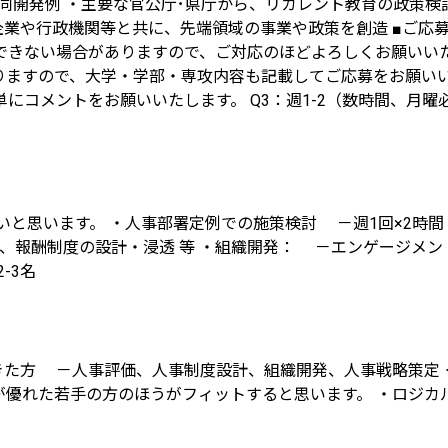
共同開発例 ・主要な官公庁･県庁から、リカレント教育の政策
・大企業や行政機関等と共に、先端領域の事業や政策を創造 ■ご
きない場合がありますので、ご対応のほどよろしくお願いいた
ますので、大学・学部・専攻内容も記載してご応募をお願いい
にコメントをお願いいたします。 Q3：週1-2（数時間、月
思います。 ・​人事部署定例での施策検討 －週​1回×2時間
、報酬制度の設計・浸透 等 ・組織開発： －エンゲージメン
-3名
きた方 －人事評価、人事制度設計、組織開発、人事戦略策定 
が優れた若手の方のほうがフィットすると思います。 ・ロジカ