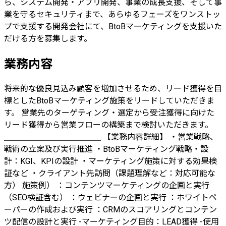
ら、システム開発・アプリ開発、事業の成長支援、そして事
業を守るセキュリティまで、あらゆるフェーズをワンストッ
プで支援する開発会社にて、BtoBマーケティングを支援いた
だける方を募集します。
業務内容
将来的な優良見込み顧客を増加させるため、リード獲得を目
標としたBtoBマーケティング施策をリードしていただきま
す。 営業先のターゲティング・選定から受注獲得に向けた
リード獲得から営業フローの構築まで検討いただきます。
＿＿＿＿＿＿＿＿＿＿＿＿ 【業務内容詳細】 ・営業戦略、
戦術の立案及び実行推進 ・BtoBマーケティング戦略・設
計：KGI、KPIの設計 ・マーケティング施策に対する効果検
証など ・クライアント先訪問（課題理解など：対応可能な
方） 施策例） ：コンテンツマーケティングの企画と実行
（SEO検証含む） ：ウェビナーの企画と実行 ：ホワイトペ
ーパーの作成および実行 ：CRMのスコアリングとコンテン
ツ配信の設計と実行 -マーケティング目的：LEAD獲得 -使用