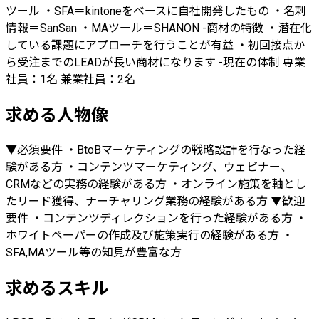
ツール ・SFA＝kintoneをベースに自社開発したもの ・名刺
情報＝SanSan ・MAツール＝SHANON -商材の特徴 ・潜在化
している課題にアプローチを行うことが有益 ・初回接点か
ら受注までのLEADが長い商材になります -現在の体制 専業
社員：1名 兼業社員：2名
求める人物像
▼必須要件 ・BtoBマーケティングの戦略設計を行なった経
験がある方 ・コンテンツマーケティング、ウェビナー、
CRMなどの実務の経験がある方 ・オンライン施策を軸とし
たリード獲得、ナーチャリング業務の経験がある方 ▼歓迎
要件 ・コンテンツディレクションを行った経験がある方 ・
ホワイトペーパーの作成及び施策実行の経験がある方 ・
SFA,MAツール等の知見が豊富な方
求めるスキル