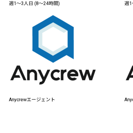
週1〜3人日 (8〜24時間)
週1
Anycrewエージェント
An