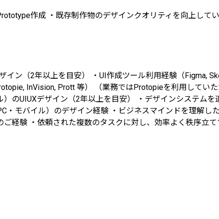
・Prototype作成 ・既存制作物のデザインクオリティを向上
年以上を目安） ・UI作成ツール利用経験（Figma, Sketch, Adobe
Vision, Prott 等） （業務ではProtopieを利用していただきます） ・M
C・モバイル）のUIUXデザイン（2年以上を目安） ・デザインシ
(PC・モバイル）のデザイン経験 ・ビジネスマインドを理解
ご経験 ・依頼された複数のタスクに対し、効率よく秩序立てて優