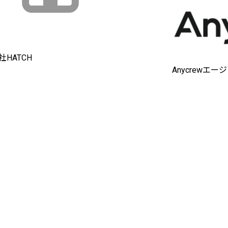
HATCH
Anycrewエー