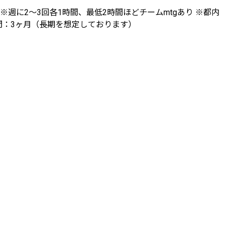
※週に2〜3回各1時間、最低2時間ほどチームmtgあり ※都内
期間：3ヶ月（長期を想定しております）