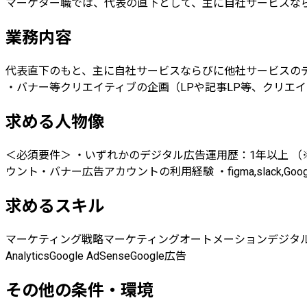
マーケター職では、代表の直下として、主に自社サービスな
業務内容
代表直下のもと、主に自社サービスならびに他社サービスのデ
・バナー等クリエイティブの企画（LPや記事LP等、クリエ
求める人物像
＜必須要件＞ ・いずれかのデジタル広告運用歴：1年以上 （※デジ
ウント・バナー広告アカウントの利用経験 ・figma,slack,Google
求めるスキル
マーケティング戦略
マーケティングオートメーション
デジタ
Analytics
Google AdSense
Google広告
その他の条件・環境