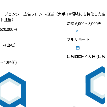
エージェンシー広告フロント担当（大手
TV領域にも特化した
ント担当）
時給 6,000〜8,000円
620,000円
フルリモート
ト+出社）
週数時間〜1人日 (週数
2〜40時間)