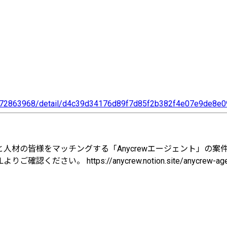
a972863968/detail/d4c39d34176d89f7d85f2b382f4e07e9de8e0
人材の皆様をマッチングする「Anycrewエージェント」の案
。 https://anycrew.notion.site/anycrew-age