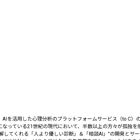
AIを活用した心理分析のプラットフォームサービス（to C）
になっている21世紀の現代において、半数以上の方々が孤独を
解してくれる「人より優しい診断」＆「相談Al」"の開発とサ