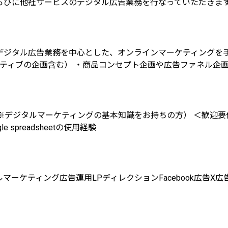
らびに他社サービスのデジタル広告業務を行なっていただきま
ジタル広告業務を中心とした、オンラインマーケティングを手
イティブの企画含む） ・商品コンセプト企画や広告ファネル企
タルマーケティングの基本知識をお持ちの方） ＜歓迎要件＞ ・htm
 spreadsheetの使用経験
ルマーケティング
広告運用
LPディレクション
Facebook広告
X広告