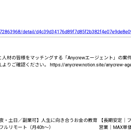
a972863968/detail/d4c39d34176d89f7d85f2b382f4e07e9de8e0
人材の皆様をマッチングする「Anycrewエージェント」の案
。 https://anycrew.notion.site/anycrew-age
夜・土日／副業可】人生に向き合うお金の教育
【長期安定｜フ
フルリモート（月40h〜）
営業｜MAX単価