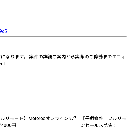
9c5
件になります。 案件の詳細ご案内から実際のご稼働までエニィ
nt
ルリモート】Metoreeオンライン広告
【長期案件｜フルリモ
4000円
ンセールス募集！