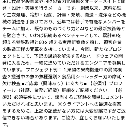
主に食品や製薬業界向けの省力化機械をオーダーメイドで開
発・設計・実装を行うメーカーです。 創業以来、原料処理
や二次処理、冷却・殺菌、計量・充填、搬送・洗浄などの機
械の製造を手掛けており、近年では若手で有能なメンバーを
チームに加え、既存のものづくり力とAIなどの最新技術等と
を融合させ、いわば伝統あるベンチャーとして、累計80を
超える特許取得と60を超える実用新案数を擁し、顧客企業
の製造工程の変革を支援しています。 今回、新たなプロジ
ェクトとして、下記の課題を解決するAIxハードウェアの開
発に入るため、一緒に進めていただけるエンジニアを募集し
ています。 プロジェクト例： 1.果物の果肉搬送中の異物検
査 2.搬送中の魚の魚種選別 3.食品用シュレッダー刃の摩耗・
欠け検査 ■ご応募（興味あり）にあたり■ 【必須1】プロフ
ィール（社歴、業務ご経験）詳細をご記載ください。 【必
須2】必須要件について、該当するご経験を簡単にコメント
いただければと思います。 ※クライアントへの最適な提案
をするために、上記の記載がない方には大変恐縮ですがご返
信できない場合があります。ご協力、宜しくお願いいたしま
す。