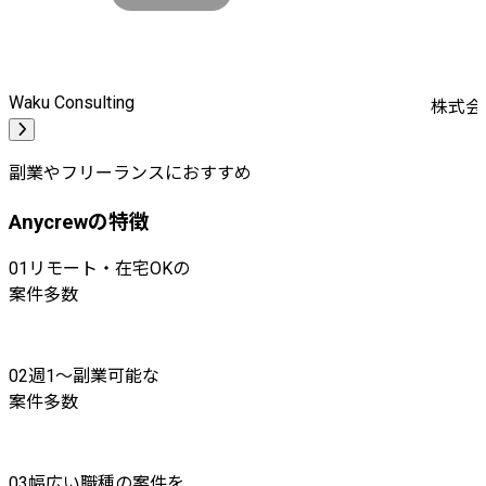
Waku Consulting
株式会社
副業やフリーランスにおすすめ
Anycrewの特徴
01
リモート・在宅OKの
案件多数
02
週1〜副業可能な
案件多数
03
幅広い職種の案件を