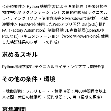
＜必須要件＞ Python 機械学習による画像処理（画像分類や
物体検出やセグメンテーション）の業務経験 Git テクニカル
ライティング（ソフト使用方法等をMarkdownで記載） ＜歓
迎要件＞ FastAPIを使用したWebアプリ開発 DB (SQL) 操作
FA（Factory Automation）制御経験 3D点群処理(Open3Dや
PCLなど) ドキュメンテーション（WordやPowerPointを使用
した検証結果のレポートの作成）
求めるスキル
Python
機械学習
Git
テクニカルライティング
アプリ開発
SQL
その他の条件・環境
・稼働形態：フルリモート ・稼働時間：月60時間程度以上
※夜間・休日の稼働可 ・契約期間：3ヶ月（長期を想定）
募集期間