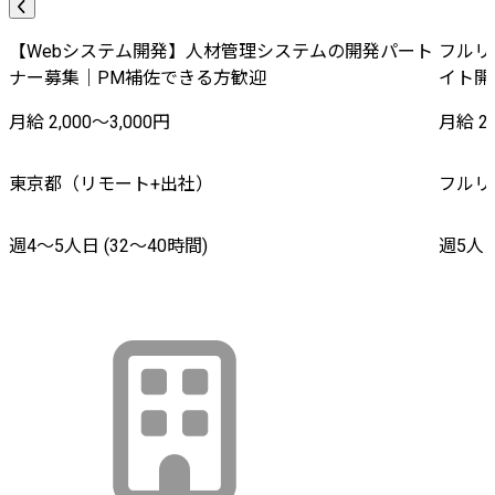
【Webシステム開発】人材管理システムの開発パート
フルリ
ナー募集｜PM補佐できる方歓迎
イト開
月給 2,000〜3,000円
月給 20
東京都（リモート+出社）
フルリ
週4〜5人日 (32〜40時間)
週5人日