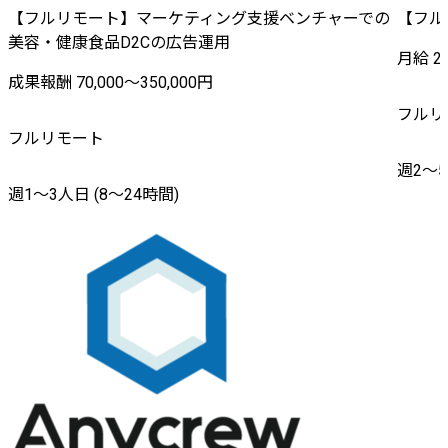
【フルリモート】マーケティング支援ベンチャーでの
【フル
美容・健康食品D2Cの広告運用
月給 20
成果報酬 70,000〜350,000円
フルリ
フルリモート
週2〜5
週1〜3人日 (8〜24時間)