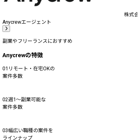
株式会社
Anycrewエージェント
副業やフリーランスにおすすめ
Anycrewの特徴
01
リモート・在宅OKの
案件多数
02
週1〜副業可能な
案件多数
03
幅広い職種の案件を
ラインナップ