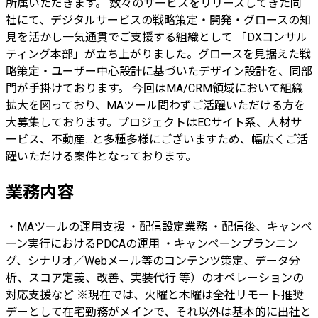
所属いただきます。 数々のサービスをリリースしてきた同
社にて、デジタルサービスの戦略策定・開発・グロースの知
見を活かし一気通貫でご支援する組織として 「DXコンサル
ティング本部」が立ち上がりました。グロースを見据えた戦
略策定・ユーザー中心設計に基づいたデザイン設計を、同部
門が手掛けております。 今回はMA/CRM領域において組織
拡大を図っており、MAツール問わずご活躍いただける方を
大募集しております。プロジェクトはECサイト系、人材サ
ービス、不動産…と多種多様にございますため、幅広くご活
躍いただける案件となっております。
業務内容
・MAツールの運用支援 ・配信設定業務 ・配信後、キャンペ
ーン実行におけるPDCAの運用 ・キャンペーンプランニン
グ、シナリオ／Webメール等のコンテンツ策定、データ分
析、スコア定義、改善、実装代行 等）のオペレーションの
対応支援など ※現在では、火曜と木曜は全社リモート推奨
デーとして在宅勤務がメインで、それ以外は基本的に出社と