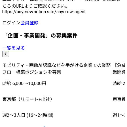
ちらのURLよりご確認ください。
https://anycrew.notion.site/anycrew-agent
ログイン
会員登録
「企画・事業開発」の募集案件
一覧を見る
モビリティ・画像AI認識などを手がける企業での業務
【急成
フロー構築ポジションを募集
業開発
時給 6,000〜10,000円
時給 2,
東京都（リモート+出社）
東京都
週2〜3人日 (16〜24時間)
週1〜3