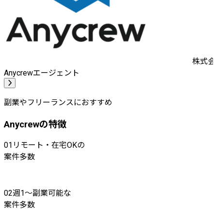
株式会社
Anycrewエージェント
副業やフリーランスにおすすめ
Anycrewの特徴
01
リモート・在宅OKの
案件多数
02
週1〜副業可能な
案件多数