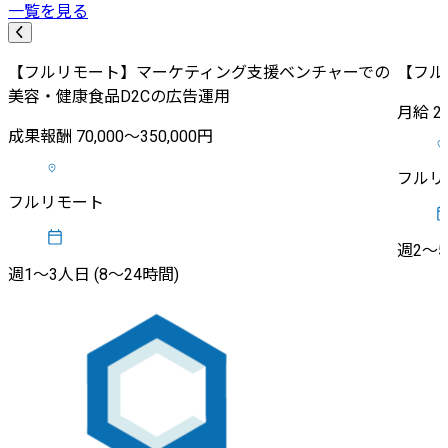
一覧を見る
【フルリモート】マーケティング支援ベンチャーでの
【フル
美容・健康食品D2Cの広告運用
月給 20
成果報酬 70,000〜350,000円
フルリ
フルリモート
週2〜5
週1〜3人日 (8〜24時間)